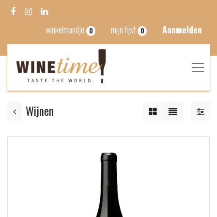
winkelmandje
mijn lijst
Aanmelden
0
0
Wijnen