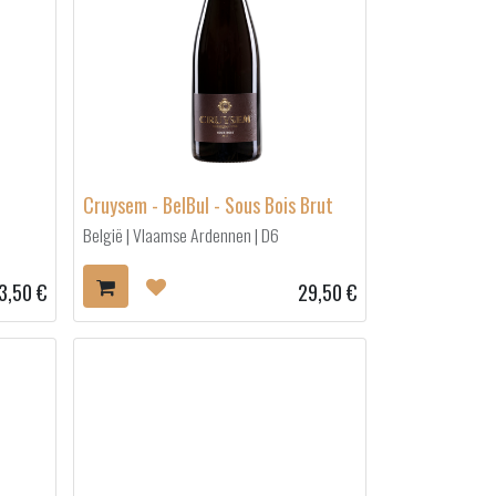
Cruysem - BelBul - Sous Bois Brut
België | Vlaamse Ardennen | D6
3,50
€
29,50
€