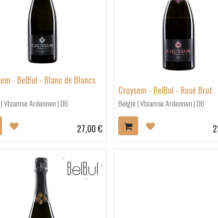
em - BelBul - Blanc de Blancs
Cruysem - BelBul - Rosé Brut
 | Vlaamse Ardennen | D6
België | Vlaamse Ardennen | D6
27,00
€
2