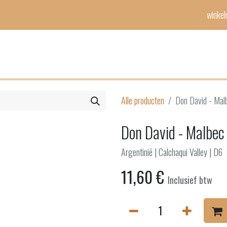
winke
Mijn lijst
Evenementen
Alle producten
Don David - Mal
Don David - Malbec
Argentinië | Calchaqui Valley | D6
11,60
€
Inclusief btw