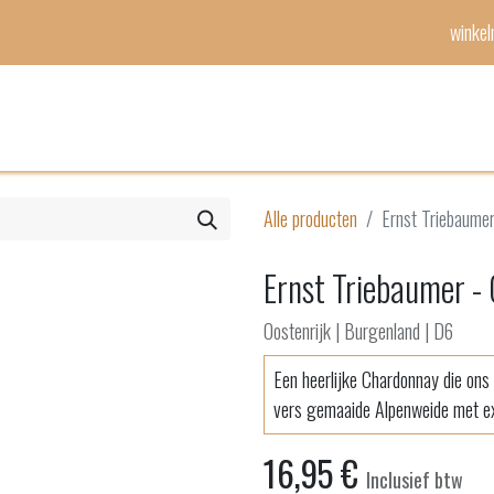
winke
Mijn lijst
Evenementen
Alle producten
Ernst Triebaume
Ernst Triebaumer -
Oostenrijk | Burgenland | D6
Een heerlijke Chardonnay die ons
vers gemaaide Alpenweide met exo
16,95
€
Inclusief btw