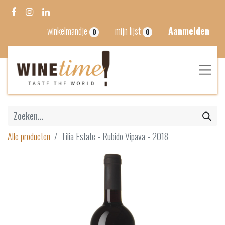
winkelmandje
mijn lijst
Aanmelden
0
0
Alle producten
Tilia Estate - Rubido Vipava - 2018