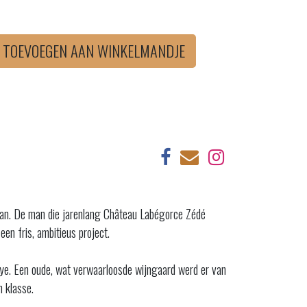
TOEVOEGEN AAN WINKELMANDJE
 kan. De man die jarenlang Château Labégorce Zédé
n fris, ambitieus project.
Raye. Een oude, wat verwaarloosde wijngaard werd er van
n klasse.