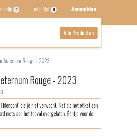
lmandje
mijn lijst
Aanmelden
0
0
Alle Producten
 In Aeternum Rouge - 2023
 Aeternum Rouge - 2023
D6
hienpont’ die je niet verwacht. Net als het etiket een
rd niets aan het toeval overgelaten. Ééntje voor de