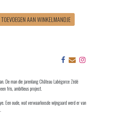
TOEVOEGEN AAN WINKELMANDJE
 kan. De man die jarenlang Château Labégorce Zédé
n fris, ambitieus project.
Raye. Een oude, wat verwaarloosde wijngaard werd er van
.