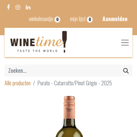
winkelmandje
mijn lijst
Aanmelden
0
0
Alle producten
Purato - Catarratto/Pinot Grigio - 2025