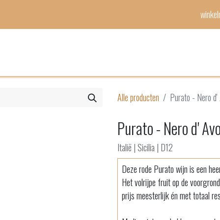
winke
Mijn lijst
Evenementen
Alle producten
Purato - Nero d'
Purato - Nero d' Av
Italië | Sicilia | D12
Deze rode Purato wijn is een heer
Het volrijpe fruit op de voorgron
prijs meesterlijk én met totaal r