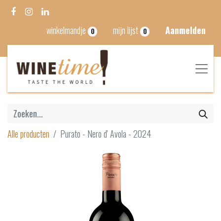
winkelmandje
mijn lijst
Aanmelden
0
0
Alle producten
Purato - Nero d' Avola - 2024