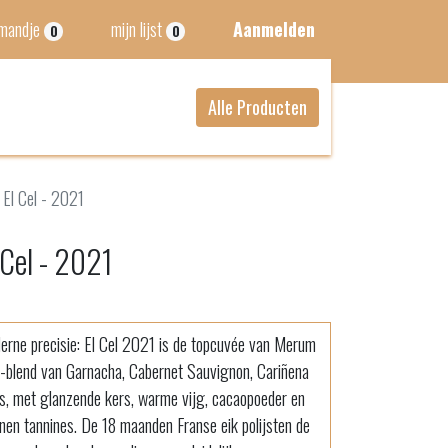
lmandje
mijn lijst
Aanmelden
0
0
Alle Producten
 El Cel - 2021
 Cel - 2021
erne precisie: El Cel 2021 is de topcuvée van Merum
at-blend van Garnacha, Cabernet Sauvignon, Cariñena
tens, met glanzende kers, warme vijg, cacaopoeder en
annen tannines. De 18 maanden Franse eik polijsten de