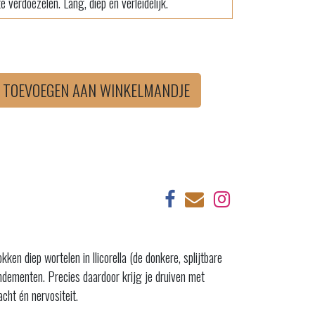
e verdoezelen. Lang, diep en verleidelijk.
TOEVOEGEN AAN WINKELMANDJE
n diep wortelen in llicorella (de donkere, splijtbare
ndementen. Precies daardoor krijg je druiven met
cht én nervositeit.