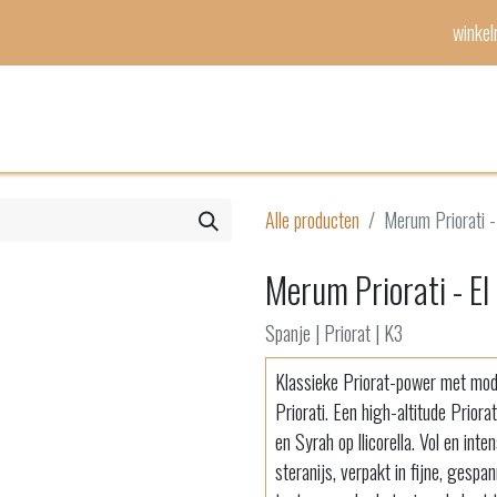
winke
Mijn lijst
Evenementen
Alle producten
Merum Priorati -
Merum Priorati - El
Spanje | Priorat | K3
Klassieke Priorat-power met mod
Priorati. Een high-altitude Prior
en Syrah op llicorella. Vol en in
steranijs, verpakt in fijne, gesp