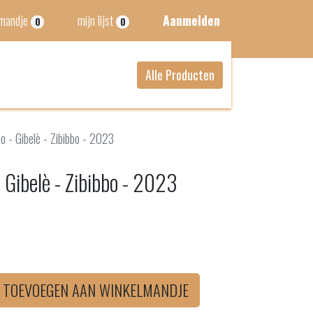
lmandje
mijn lijst
Aanmelden
0
0
Alle Producten
no - Gibelè - Zibibbo - 2023
- Gibelè - Zibibbo - 2023
TOEVOEGEN AAN WINKELMANDJE