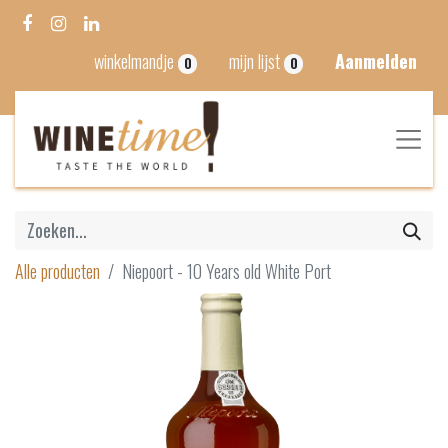
winkelmandje
mijn lijst
Aanmelden
0
0
Alle producten
Niepoort - 10 Years old White Port