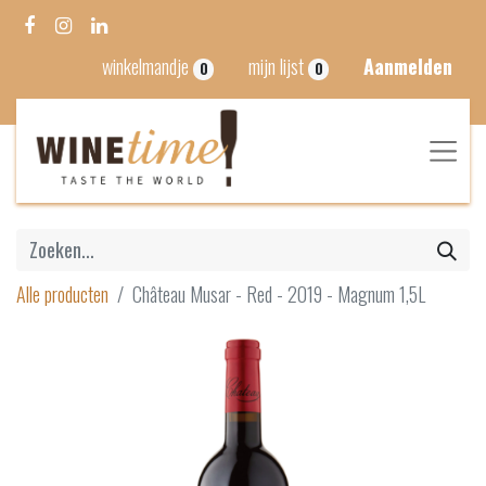
winkelmandje
mijn lijst
Aanmelden
0
0
Alle producten
Château Musar - Red - 2019 - Magnum 1,5L