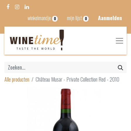
winkelmandje
mijn lijst
Aanmelden
0
0
Alle producten
Château Musar - Private Collection Red - 2010