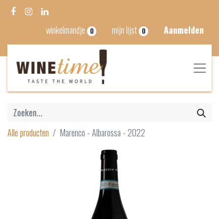
winkelmandje
mijn lijst
Aanmelden
0
0
Alle producten
Marenco - Albarossa - 2022