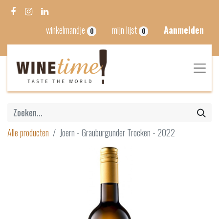
winkelmandje
mijn lijst
Aanmelden
0
0
Alle producten
Joern - Grauburgunder Trocken - 2022