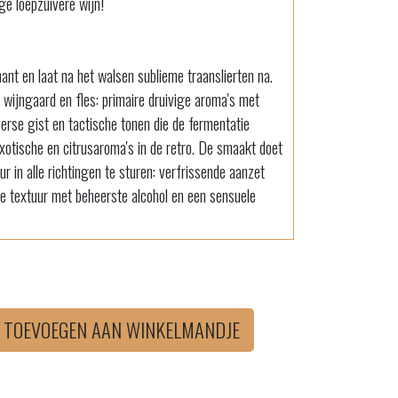
ge loepzuivere wijn!
mant en laat na het walsen sublieme traanslierten na.
 wijngaard en fles: primaire druivige aroma's met
erse gist en tactische tonen die de fermentatie
 exotische en citrusaroma's in de retro. De smaakt doet
uur in alle richtingen te sturen: verfrissende aanzet
ke textuur met beheerste alcohol en een sensuele
TOEVOEGEN AAN WINKELMANDJE