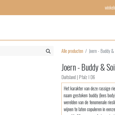
winke
Mijn lijst
Evenementen
Alle producten
Joern - Buddy & 
Joern - Buddy & Soi
Duitsland | Pfalz I D6
Het karakter van deze rassige ries
naam gestoken: buddy (lees body) 
werelden van de fenomenale rieslin
wijnen te laten copuleren in eenzel