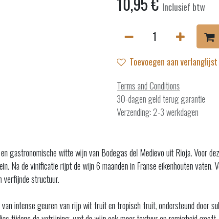
10,95
€
Inclusief btw
Toevoegen aan verlanglijst
Terms and Conditions
30-dagen geld terug garantie
Verzending: 2-3 werkdagen
 en gastronomische witte wijn van Bodegas del Medievo uit Rioja. Voor de
. Na de vinificatie rijpt de wijn 6 maanden in Franse eikenhouten vaten. Ve
 verfijnde structuur.
an intense geuren van rijp wit fruit en tropisch fruit, ondersteund door s
lies tijdens de vatrijping, wat de wijn ook meer textuur en romigheid geeft.