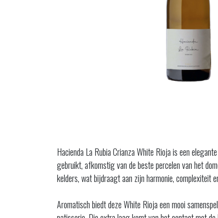
Hacienda La Rubia Crianza White Rioja is een elegante
gebruikt, afkomstig van de beste percelen van het domein
kelders, wat bijdraagt aan zijn harmonie, complexiteit en
Aromatisch biedt deze White Rioja een mooi samenspel v
patisserie. Die extra laag komt van het contact met de 