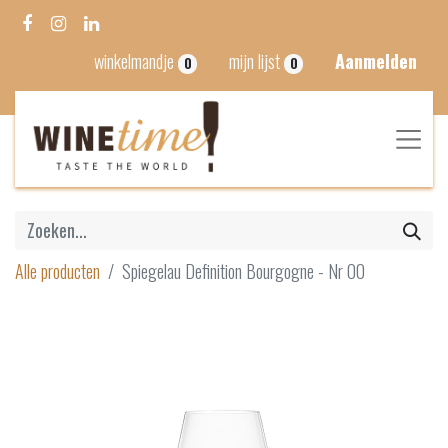
winkelmandje
mijn lijst
Aanmelden
0
0
Alle producten
Spiegelau Definition Bourgogne - Nr 00