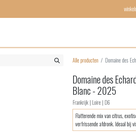
winke
Mijn lijst
Evenementen
Alle producten
Domaine des Ech
Domaine des Echard
Blanc - 2025
Frankrijk | Loire | D6
Flatterende mix van citrus, exoti
verfrissende afdronk. Ideaal bij v