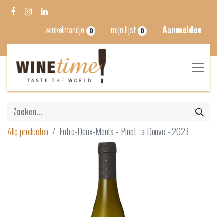
winkelmandje
mijn lijst
Aanmelden
0
0
Alle producten
Entre-Deux-Monts - Pinot La Douve - 2023