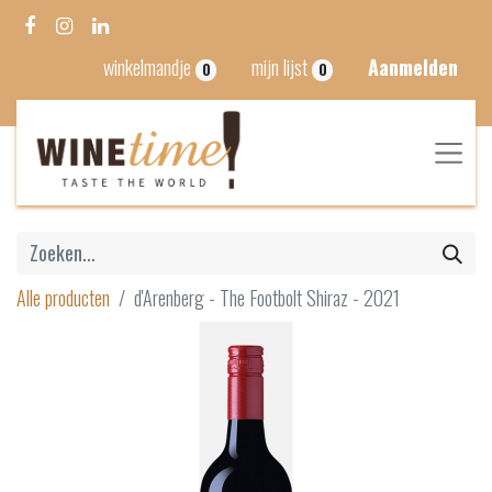
winkelmandje
mijn lijst
Aanmelden
0
0
Alle producten
d'Arenberg - The Footbolt Shiraz - 2021