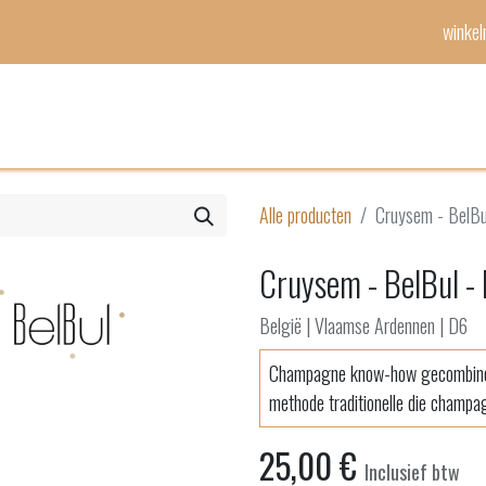
winke
Mijn lijst
Evenementen
Alle producten
Cruysem - BelBu
Cruysem - BelBul - 
België | Vlaamse Ardennen | D6
Champagne know-how gecombine
methode traditionelle die champa
25,00
€
Inclusief btw