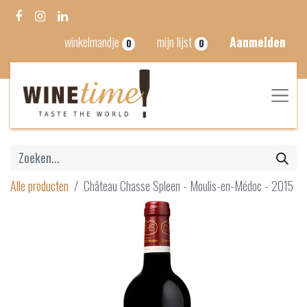
winkelmandje
mijn lijst
Aanmelden
0
0
Alle producten
Château Chasse Spleen - Moulis-en-Médoc - 2015