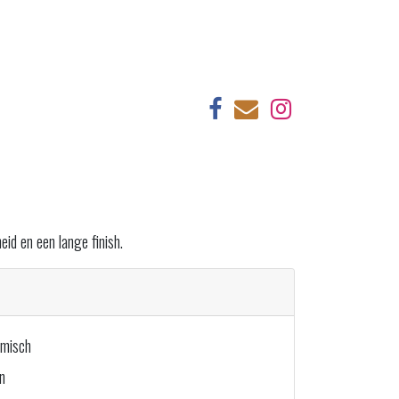
id en een lange finish.
amisch
en