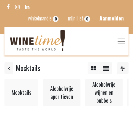
winkelmandje
mijn lijst
Aanmelden
0
0
Mocktails
Alcoholvrije
Alcoholvrije
Mocktails
wijnen en
aperitieven
bubbels