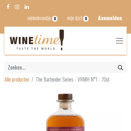
winkelmandje
mijn lijst
Aanmelden
0
0
Alle producten
The Bartender Series - VRMH N°1 - 70cl