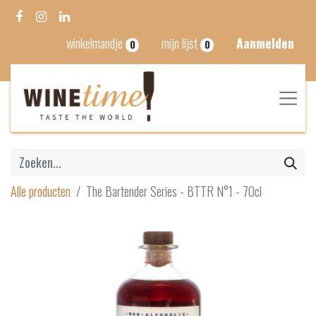
winkelmandje
mijn lijst
Aanmelden
0
0
Alle producten
The Bartender Series - BTTR N°1 - 70cl