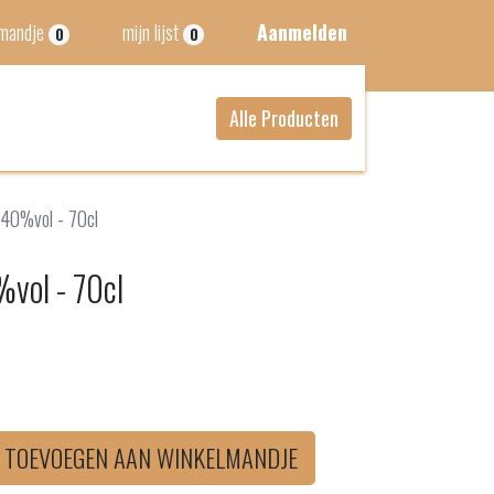
lmandje
mijn lijst
Aanmelden
0
0
Alle Producten
 40%vol - 70cl
%vol - 70cl
TOEVOEGEN AAN WINKELMANDJE