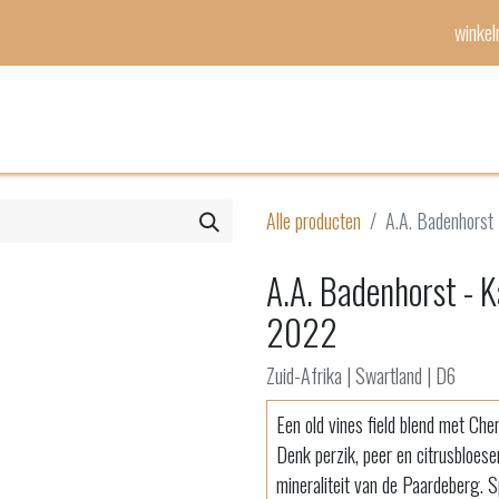
winke
Mijn lijst
Evenementen
Alle producten
A.A. Badenhorst
A.A. Badenhorst - 
2022
Zuid-Afrika | Swartland | D6
Een old vines field blend met Chen
Denk perzik, peer en citrusbloese
mineraliteit van de Paardeberg. S