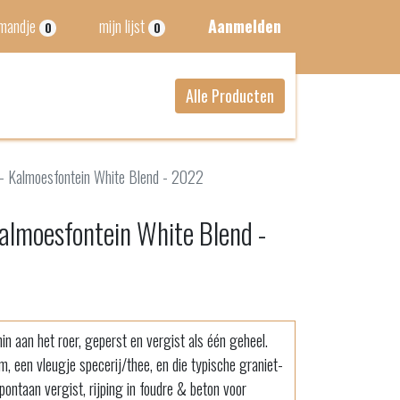
lmandje
mijn lijst
Aanmelden
0
0
Alle Producten
 - Kalmoesfontein White Blend - 2022
Kalmoesfontein White Blend -
in aan het roer, geperst en vergist als één geheel.
m, een vleugje specerij/thee, en die typische graniet-
pontaan vergist, rijping in foudre & beton voor