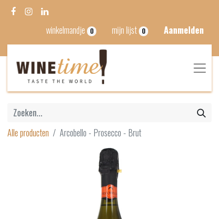
winkelmandje
mijn lijst
Aanmelden
0
0
Alle producten
Arcobello - Prosecco - Brut