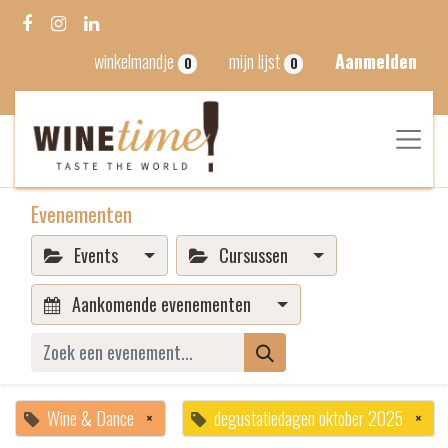
winkelmandje
mijn lijst
Aanmelden
0
0
Evenementen
Events
Cursussen
Aankomende evenementen
Wine & Dance
×
degustatiedagen oktober 2025
×