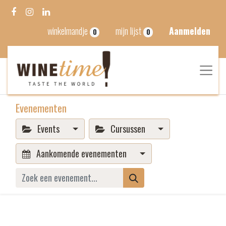
winkelmandje
mijn lijst
Aanmelden
0
0
Evenementen
Events
Cursussen
Aankomende evenementen