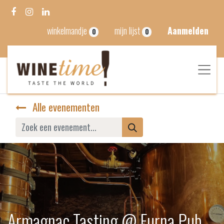
winkelmandje
mijn lijst
Aanmelden
0
0
Alle evenementen
Armagnac Tasting @ Furna Pub